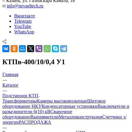
Казань, ул. Галиаскара Камала, 18
info@nevaeltech.ru
Вконтакте
Telegram
YouTube
WhatsApp
КТПв-400/10/0,4 У1
Главная
—
Каталог
—
Подстанции КТП
Трансформаторы
Камеры высоковольтные
Щитовое
оборудование НКУ
Конденсаторные установки
Выключатели и
разъединители 6(10) кВ
Сварочное
оборудование
Выпрямители
Металлоконструкции
Счетчики э/
энергии
РАСПРОДАЖА
—