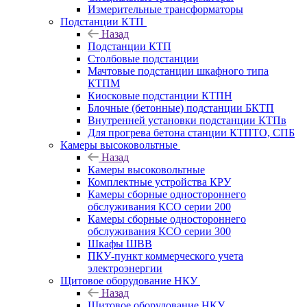
Измерительные трансформаторы
Подстанции КТП
Назад
Подстанции КТП
Столбовые подстанции
Мачтовые подстанции шкафного типа
КТПМ
Киосковые подстанции КТПН
Блочные (бетонные) подстанции БКТП
Внутренней установки подстанции КТПв
Для прогрева бетона станции КТПТО, СПБ
Камеры высоковольтные
Назад
Камеры высоковольтные
Комплектные устройства КРУ
Камеры сборные одностороннего
обслуживания КСО серии 200
Камеры сборные одностороннего
обслуживания КСО серии 300
Шкафы ШВВ
ПКУ-пункт коммерческого учета
электроэнергии
Щитовое оборудование НКУ
Назад
Щитовое оборудование НКУ