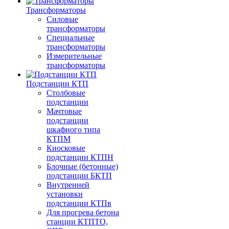
Трансформаторы
Силовые
трансформаторы
Специальные
трансформаторы
Измерительные
трансформаторы
Подстанции КТП
Столбовые
подстанции
Мачтовые
подстанции
шкафного типа
КТПМ
Киосковые
подстанции КТПН
Блочные (бетонные)
подстанции БКТП
Внутренней
установки
подстанции КТПв
Для прогрева бетона
станции КТПТО,