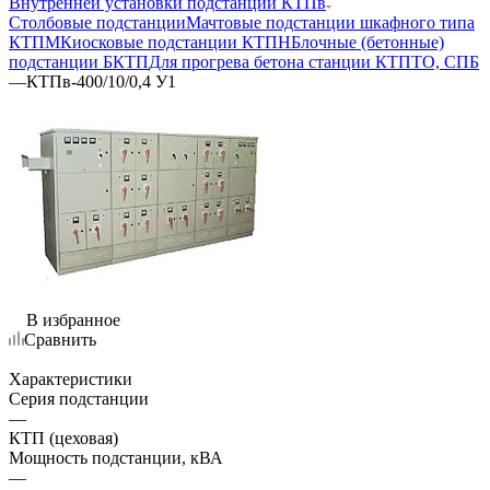
Внутренней установки подстанции КТПв
Столбовые подстанции
Мачтовые подстанции шкафного типа
КТПМ
Киосковые подстанции КТПН
Блочные (бетонные)
подстанции БКТП
Для прогрева бетона станции КТПТО, СПБ
—
КТПв-400/10/0,4 У1
В избранное
Сравнить
Характеристики
Серия подстанции
—
КТП (цеховая)
Мощность подстанции, кВА
—