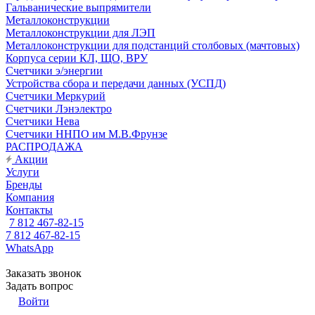
Гальванические выпрямители
Металлоконструкции
Металлоконструкции для ЛЭП
Металлоконструкции для подстанций столбовых (мачтовых)
Корпуса серии КЛ, ЩО, ВРУ
Счетчики э/энергии
Устройства сбора и передачи данных (УСПД)
Счетчики Меркурий
Счетчики Лэнэлектро
Счетчики Нева
Счетчики ННПО им М.В.Фрунзе
РАСПРОДАЖА
Акции
Услуги
Бренды
Компания
Контакты
7 812 467-82-15
7 812 467-82-15
WhatsApp
Заказать звонок
Задать вопрос
Войти