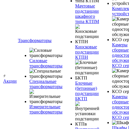
Мачтовые
Компле
подстанции
устройс
шкафного
типа КТПМ
Трансформаторы
Камеры
Киосковые
сборные
подстанции
односто
КТПН
обслужи
Силовые
КСО сер
трансформаторы
Акции
Специальные
Блочные
трансформаторы
(бетонные)
подстанции
Камеры
БКТП
сборные
Измерительные
односто
трансформаторы
обслужи
КСО сер
Шкафы