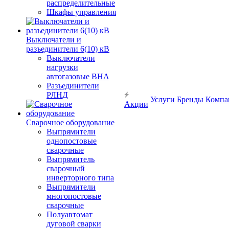
распределительные
Шкафы управления
Выключатели и
разъединители 6(10) кВ
Выключатели
нагрузки
автогазовые ВНА
Разъединители
РЛНД
Услуги
Бренды
Компа
Акции
Сварочное оборудование
Выпрямители
однопостовые
сварочные
Выпрямитель
сварочный
инверторного типа
Выпрямители
многопостовые
сварочные
Полуавтомат
дуговой сварки