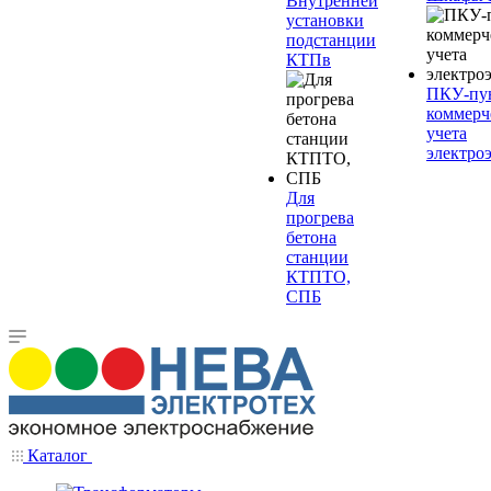
Внутренней
установки
подстанции
КТПв
ПКУ-пу
коммерч
учета
электро
Для
прогрева
бетона
станции
КТПТО,
СПБ
Каталог