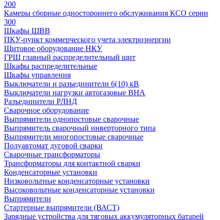
200
Камеры сборные одностороннего обслуживания КСО серии
300
Шкафы ШВВ
ПКУ-пункт коммерческого учета электроэнергии
Щитовое оборудование НКУ
ГРЩ главный распределительный щит
Шкафы распределительные
Шкафы управления
Выключатели и разъединители 6(10) кВ
Выключатели нагрузки автогазовые ВНА
Разъединители РЛНД
Сварочное оборудование
Выпрямители однопостовые сварочные
Выпрямитель сварочный инверторного типа
Выпрямители многопостовые сварочные
Полуавтомат дуговой сварки
Сварочные трансформаторы
Трансформаторы для контактной сварки
Конденсаторные установки
Низковольтные конденсаторные установки
Высоковольтные конденсаторные установки
Выпрямители
Стартерные выпрямители (ВАСТ)
Зарядные устройства для тяговых аккумуляторных батарей