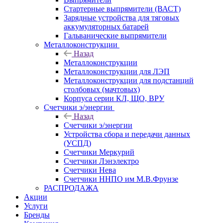
Стартерные выпрямители (ВАСТ)
Зарядные устройства для тяговых
аккумуляторных батарей
Гальванические выпрямители
Металлоконструкции
Назад
Металлоконструкции
Металлоконструкции для ЛЭП
Металлоконструкции для подстанций
столбовых (мачтовых)
Корпуса серии КЛ, ЩО, ВРУ
Счетчики э/энергии
Назад
Счетчики э/энергии
Устройства сбора и передачи данных
(УСПД)
Счетчики Меркурий
Счетчики Лэнэлектро
Счетчики Нева
Счетчики ННПО им М.В.Фрунзе
РАСПРОДАЖА
Акции
Услуги
Бренды