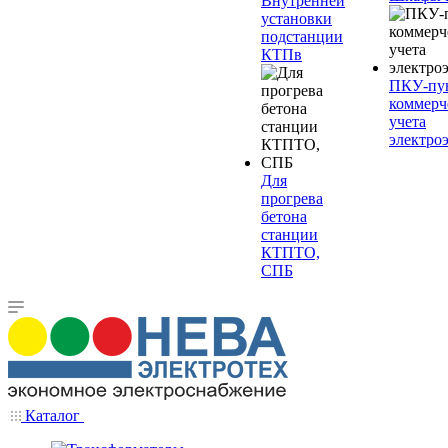
Внутренней
установки
подстанции
КТПв
ПКУ-пу
коммерч
учета
электро
Для
прогрева
бетона
станции
КТПТО,
СПБ
Каталог