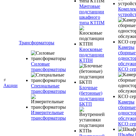
Мачтовые
Компле
подстанции
устройс
шкафного
типа КТПМ
Трансформаторы
Камеры
Киосковые
сборные
подстанции
односто
КТПН
обслужи
Силовые
КСО сер
трансформаторы
Акции
Специальные
Блочные
трансформаторы
(бетонные)
подстанции
Камеры
БКТП
сборные
Измерительные
односто
трансформаторы
обслужи
КСО сер
Шкафы