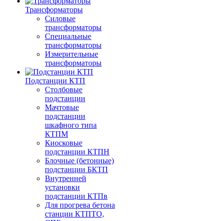
Трансформаторы
Силовые
трансформаторы
Специальные
трансформаторы
Измерительные
трансформаторы
Подстанции КТП
Столбовые
подстанции
Мачтовые
подстанции
шкафного типа
КТПМ
Киосковые
подстанции КТПН
Блочные (бетонные)
подстанции БКТП
Внутренней
установки
подстанции КТПв
Для прогрева бетона
станции КТПТО,