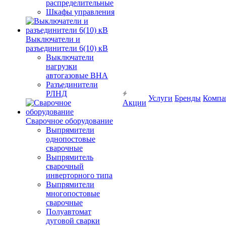
распределительные
Шкафы управления
Выключатели и
разъединители 6(10) кВ
Выключатели
нагрузки
автогазовые ВНА
Разъединители
РЛНД
Услуги
Бренды
Компа
Акции
Сварочное оборудование
Выпрямители
однопостовые
сварочные
Выпрямитель
сварочный
инверторного типа
Выпрямители
многопостовые
сварочные
Полуавтомат
дуговой сварки