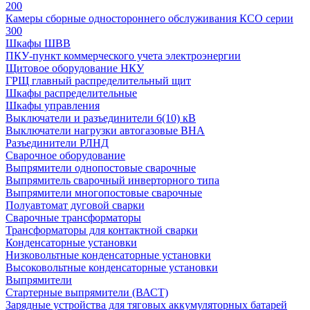
200
Камеры сборные одностороннего обслуживания КСО серии
300
Шкафы ШВВ
ПКУ-пункт коммерческого учета электроэнергии
Щитовое оборудование НКУ
ГРЩ главный распределительный щит
Шкафы распределительные
Шкафы управления
Выключатели и разъединители 6(10) кВ
Выключатели нагрузки автогазовые ВНА
Разъединители РЛНД
Сварочное оборудование
Выпрямители однопостовые сварочные
Выпрямитель сварочный инверторного типа
Выпрямители многопостовые сварочные
Полуавтомат дуговой сварки
Сварочные трансформаторы
Трансформаторы для контактной сварки
Конденсаторные установки
Низковольтные конденсаторные установки
Высоковольтные конденсаторные установки
Выпрямители
Стартерные выпрямители (ВАСТ)
Зарядные устройства для тяговых аккумуляторных батарей