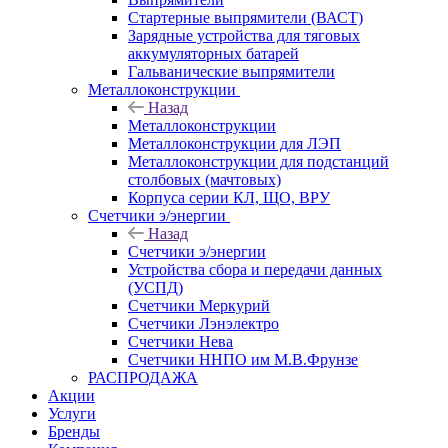
Стартерные выпрямители (ВАСТ)
Зарядные устройства для тяговых
аккумуляторных батарей
Гальванические выпрямители
Металлоконструкции
Назад
Металлоконструкции
Металлоконструкции для ЛЭП
Металлоконструкции для подстанций
столбовых (мачтовых)
Корпуса серии КЛ, ЩО, ВРУ
Счетчики э/энергии
Назад
Счетчики э/энергии
Устройства сбора и передачи данных
(УСПД)
Счетчики Меркурий
Счетчики Лэнэлектро
Счетчики Нева
Счетчики ННПО им М.В.Фрунзе
РАСПРОДАЖА
Акции
Услуги
Бренды