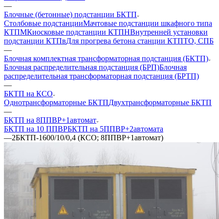
—
Блочные (бетонные) подстанции БКТП
Столбовые подстанции
Мачтовые подстанции шкафного типа
КТПМ
Киосковые подстанции КТПН
Внутренней установки
подстанции КТПв
Для прогрева бетона станции КТПТО, СПБ
—
Блочная комплектная трансформаторная подстанция (БКТП)
Блочная распределительная подстанция (БРП)
Блочная
распределительная трансформаторная подстанция (БРТП)
—
БКТП на КСО
Однотрансформаторные БКТП
Двухтрансформаторные БКТП
—
БКТП на 8ППВР+1автомат
БКТП на 10 ППВР
БКТП на 5ППВР+2автомата
—
2БКТП-1600/10/0,4 (КСО; 8ППВР+1автомат)