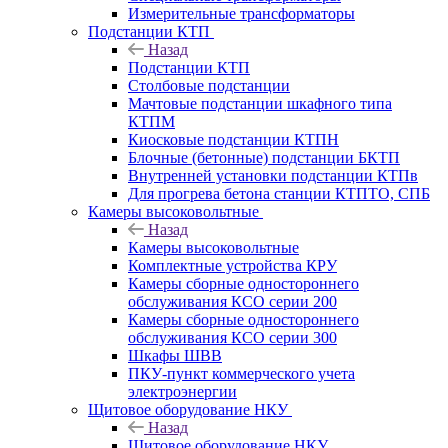
Измерительные трансформаторы
Подстанции КТП
Назад
Подстанции КТП
Столбовые подстанции
Мачтовые подстанции шкафного типа
КТПМ
Киосковые подстанции КТПН
Блочные (бетонные) подстанции БКТП
Внутренней установки подстанции КТПв
Для прогрева бетона станции КТПТО, СПБ
Камеры высоковольтные
Назад
Камеры высоковольтные
Комплектные устройства КРУ
Камеры сборные одностороннего
обслуживания КСО серии 200
Камеры сборные одностороннего
обслуживания КСО серии 300
Шкафы ШВВ
ПКУ-пункт коммерческого учета
электроэнергии
Щитовое оборудование НКУ
Назад
Щитовое оборудование НКУ