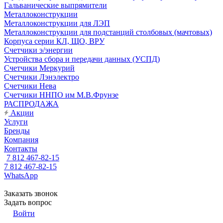
Гальванические выпрямители
Металлоконструкции
Металлоконструкции для ЛЭП
Металлоконструкции для подстанций столбовых (мачтовых)
Корпуса серии КЛ, ЩО, ВРУ
Счетчики э/энергии
Устройства сбора и передачи данных (УСПД)
Счетчики Меркурий
Счетчики Лэнэлектро
Счетчики Нева
Счетчики ННПО им М.В.Фрунзе
РАСПРОДАЖА
Акции
Услуги
Бренды
Компания
Контакты
7 812 467-82-15
7 812 467-82-15
WhatsApp
Заказать звонок
Задать вопрос
Войти