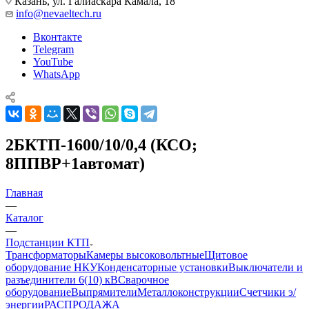
Казань, ул. Галиаскара Камала, 18
info@nevaeltech.ru
Вконтакте
Telegram
YouTube
WhatsApp
2БКТП-1600/10/0,4 (КСО;
8ППВР+1автомат)
Главная
—
Каталог
—
Подстанции КТП
Трансформаторы
Камеры высоковольтные
Щитовое
оборудование НКУ
Конденсаторные установки
Выключатели и
разъединители 6(10) кВ
Сварочное
оборудование
Выпрямители
Металлоконструкции
Счетчики э/
энергии
РАСПРОДАЖА