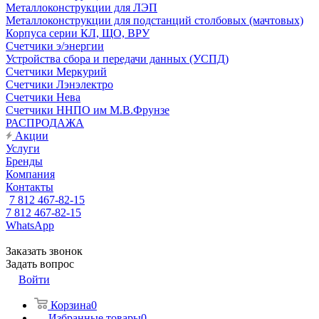
Металлоконструкции для ЛЭП
Металлоконструкции для подстанций столбовых (мачтовых)
Корпуса серии КЛ, ЩО, ВРУ
Счетчики э/энергии
Устройства сбора и передачи данных (УСПД)
Счетчики Меркурий
Счетчики Лэнэлектро
Счетчики Нева
Счетчики ННПО им М.В.Фрунзе
РАСПРОДАЖА
Акции
Услуги
Бренды
Компания
Контакты
7 812 467-82-15
7 812 467-82-15
WhatsApp
Заказать звонок
Задать вопрос
Войти
Корзина
0
Избранные товары
0