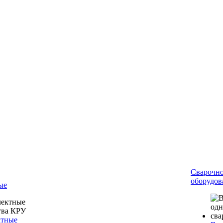
Сварочн
оборудов
ые
ктные