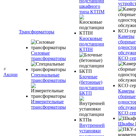
подстанции
устройс
шкафного
типа КТПМ
Трансформаторы
Камеры
Киосковые
сборные
подстанции
односто
КТПН
обслужи
Силовые
КСО сер
трансформаторы
Акции
Специальные
Блочные
трансформаторы
(бетонные)
подстанции
Камеры
БКТП
сборные
Измерительные
односто
трансформаторы
обслужи
КСО сер
Шкафы
Внутренней
установки