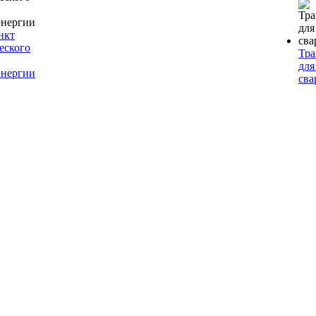
нкт
еского
Тр
для
энергии
сва