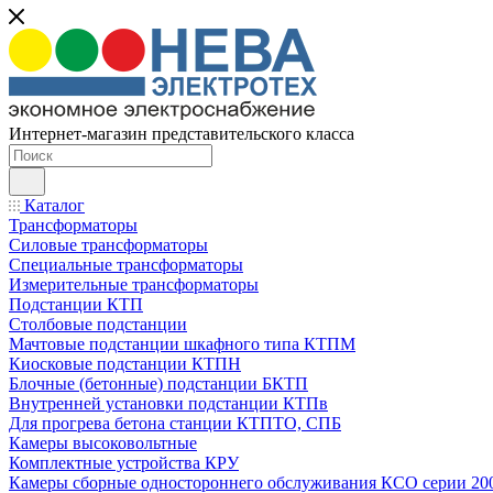
Интернет-магазин представительского класса
Каталог
Трансформаторы
Силовые трансформаторы
Специальные трансформаторы
Измерительные трансформаторы
Подстанции КТП
Столбовые подстанции
Мачтовые подстанции шкафного типа КТПМ
Киосковые подстанции КТПН
Блочные (бетонные) подстанции БКТП
Внутренней установки подстанции КТПв
Для прогрева бетона станции КТПТО, СПБ
Камеры высоковольтные
Комплектные устройства КРУ
Камеры сборные одностороннего обслуживания КСО серии 20