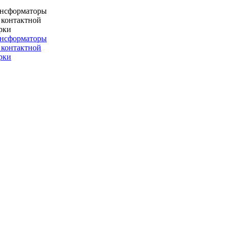
ансформаторы
 контактной
рки