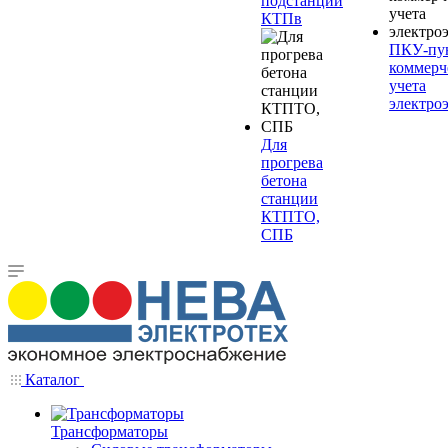
подстанции
КТПв
ПКУ-пу
коммерч
учета
электро
Для
прогрева
бетона
станции
КТПТО,
СПБ
Каталог
Трансформаторы