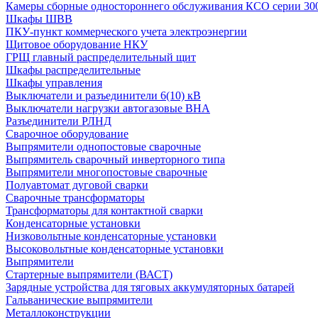
Камеры сборные одностороннего обслуживания КСО серии 30
Шкафы ШВВ
ПКУ-пункт коммерческого учета электроэнергии
Щитовое оборудование НКУ
ГРЩ главный распределительный щит
Шкафы распределительные
Шкафы управления
Выключатели и разъединители 6(10) кВ
Выключатели нагрузки автогазовые ВНА
Разъединители РЛНД
Сварочное оборудование
Выпрямители однопостовые сварочные
Выпрямитель сварочный инверторного типа
Выпрямители многопостовые сварочные
Полуавтомат дуговой сварки
Сварочные трансформаторы
Трансформаторы для контактной сварки
Конденсаторные установки
Низковольтные конденсаторные установки
Высоковольтные конденсаторные установки
Выпрямители
Стартерные выпрямители (ВАСТ)
Зарядные устройства для тяговых аккумуляторных батарей
Гальванические выпрямители
Металлоконструкции