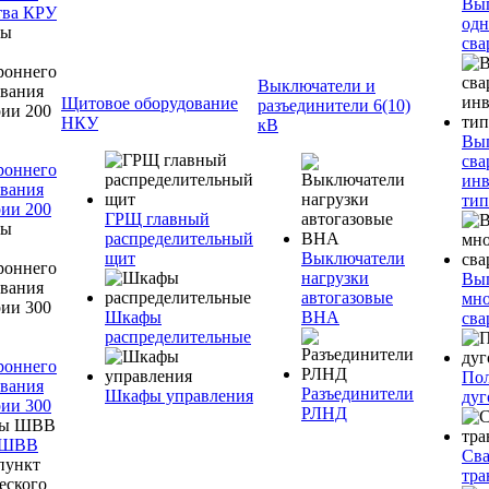
Вы
тва КРУ
одн
сва
Выключатели и
Щитовое оборудование
разъединители 6(10)
НКУ
кВ
Вы
сва
роннего
инв
вания
тип
ии 200
ГРЩ главный
распределительный
щит
Выключатели
нагрузки
Вы
автогазовые
мно
Шкафы
ВНА
сва
распределительные
роннего
Пол
вания
Разъединители
Шкафы управления
дуг
ии 300
РЛНД
 ШВВ
Св
тра