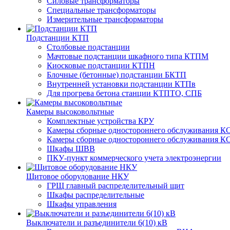
Силовые трансформаторы
Специальные трансформаторы
Измерительные трансформаторы
Подстанции КТП
Столбовые подстанции
Мачтовые подстанции шкафного типа КТПМ
Киосковые подстанции КТПН
Блочные (бетонные) подстанции БКТП
Внутренней установки подстанции КТПв
Для прогрева бетона станции КТПТО, СПБ
Камеры высоковольтные
Комплектные устройства КРУ
Камеры сборные одностороннего обслуживания КС
Камеры сборные одностороннего обслуживания КС
Шкафы ШВВ
ПКУ-пункт коммерческого учета электроэнергии
Щитовое оборудование НКУ
ГРЩ главный распределительный щит
Шкафы распределительные
Шкафы управления
Выключатели и разъединители 6(10) кВ