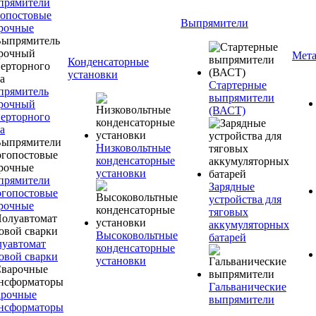
прямители
опостовые
Выпрямители
рочные
Мета
Конденсаторные
установки
Стартерные
прямитель
выпрямители
рочный
(ВАСТ)
ерторного
а
Низковольтные
конденсаторные
установки
прямители
Зарядные
гопостовые
устройства для
рочные
тяговых
аккумуляторных
Высоковольтные
батарей
уавтомат
конденсаторные
овой сварки
установки
Гальванические
арочные
выпрямители
нсформаторы