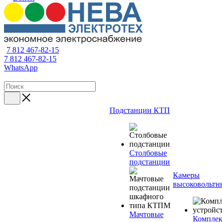
7 812 467-82-15
7 812 467-82-15
WhatsApp
Подстанции КТП
Столбовые
подстанции
Камеры
высоковольтн
Мачтовые
Компле