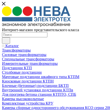
Интернет-магазин представительского класса
Каталог
Трансформаторы
Силовые трансформаторы
Специальные трансформаторы
Измерительные трансформаторы
Подстанции КТП
Столбовые подстанции
Мачтовые подстанции шкафного типа КТПМ
Киосковые подстанции КТПН
Блочные (бетонные) подстанции БКТП
Внутренней установки подстанции КТПв
Для прогрева бетона станции КТПТО, СПБ
Камеры высоковольтные
Комплектные устройства КРУ
Камеры сборные одностороннего обслуживания КСО серии 20