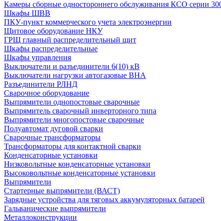
Камеры сборные одностороннего обслуживания КСО серии 30
Шкафы ШВВ
ПКУ-пункт коммерческого учета электроэнергии
Щитовое оборудование НКУ
ГРЩ главный распределительный щит
Шкафы распределительные
Шкафы управления
Выключатели и разъединители 6(10) кВ
Выключатели нагрузки автогазовые ВНА
Разъединители РЛНД
Сварочное оборудование
Выпрямители однопостовые сварочные
Выпрямитель сварочный инверторного типа
Выпрямители многопостовые сварочные
Полуавтомат дуговой сварки
Сварочные трансформаторы
Трансформаторы для контактной сварки
Конденсаторные установки
Низковольтные конденсаторные установки
Высоковольтные конденсаторные установки
Выпрямители
Стартерные выпрямители (ВАСТ)
Зарядные устройства для тяговых аккумуляторных батарей
Гальванические выпрямители
Металлоконструкции