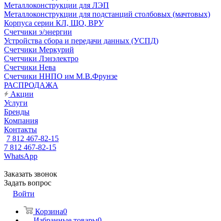
Металлоконструкции для ЛЭП
Металлоконструкции для подстанций столбовых (мачтовых)
Корпуса серии КЛ, ЩО, ВРУ
Счетчики э/энергии
Устройства сбора и передачи данных (УСПД)
Счетчики Меркурий
Счетчики Лэнэлектро
Счетчики Нева
Счетчики ННПО им М.В.Фрунзе
РАСПРОДАЖА
Акции
Услуги
Бренды
Компания
Контакты
7 812 467-82-15
7 812 467-82-15
WhatsApp
Заказать звонок
Задать вопрос
Войти
Корзина
0
Избранные товары
0