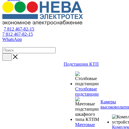
7 812 467-82-15
7 812 467-82-15
WhatsApp
Подстанции КТП
Столбовые
подстанции
Камеры
высоковольтн
Мачтовые
Компле