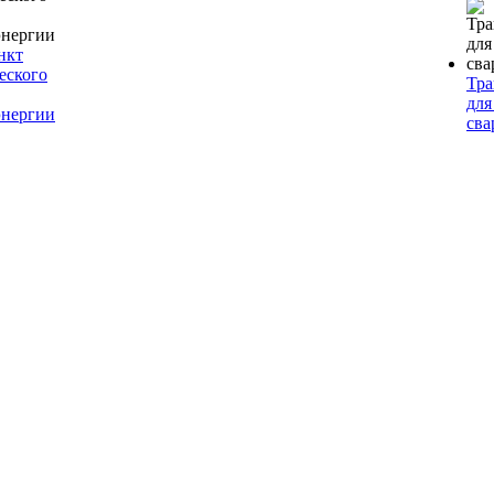
нкт
еского
Тр
для
энергии
сва