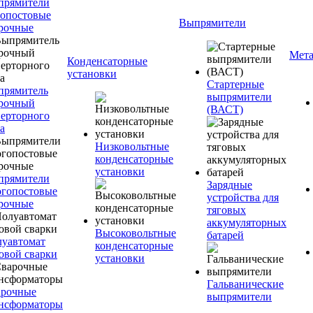
прямители
опостовые
Выпрямители
рочные
Мета
Конденсаторные
установки
Стартерные
прямитель
выпрямители
рочный
(ВАСТ)
ерторного
а
Низковольтные
конденсаторные
установки
прямители
Зарядные
гопостовые
устройства для
рочные
тяговых
аккумуляторных
Высоковольтные
батарей
уавтомат
конденсаторные
овой сварки
установки
Гальванические
арочные
выпрямители
нсформаторы