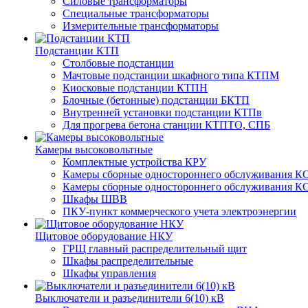
Силовые трансформаторы
Специальные трансформаторы
Измерительные трансформаторы
Подстанции КТП
Столбовые подстанции
Мачтовые подстанции шкафного типа КТПМ
Киосковые подстанции КТПН
Блочные (бетонные) подстанции БКТП
Внутренней установки подстанции КТПв
Для прогрева бетона станции КТПТО, СПБ
Камеры высоковольтные
Комплектные устройства КРУ
Камеры сборные одностороннего обслуживания КС
Камеры сборные одностороннего обслуживания КС
Шкафы ШВВ
ПКУ-пункт коммерческого учета электроэнергии
Щитовое оборудование НКУ
ГРЩ главный распределительный щит
Шкафы распределительные
Шкафы управления
Выключатели и разъединители 6(10) кВ