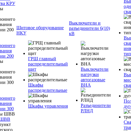
Вы
тва КРУ
одн
сва
Выключатели и
Щитовое оборудование
разъединители 6(10)
НКУ
кВ
Вы
сва
роннего
инв
вания
тип
ии 200
ГРЩ главный
распределительный
щит
Выключатели
нагрузки
Вы
автогазовые
мно
Шкафы
ВНА
сва
распределительные
роннего
Пол
вания
Разъединители
Шкафы управления
дуг
ии 300
РЛНД
 ШВВ
Св
тра