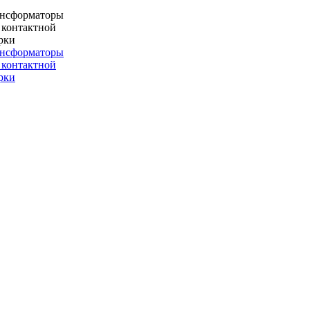
ансформаторы
 контактной
рки