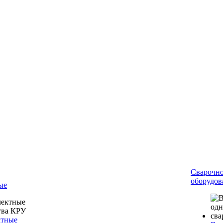
Сварочн
оборудов
ые
ктные