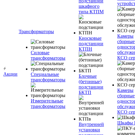
подстанции
устройс
шкафного
типа КТПМ
Трансформаторы
Камеры
Киосковые
сборные
подстанции
односто
КТПН
обслужи
Силовые
КСО сер
трансформаторы
Акции
Специальные
Блочные
трансформаторы
(бетонные)
подстанции
Камеры
БКТП
сборные
Измерительные
односто
трансформаторы
обслужи
КСО сер
Шкафы
Внутренней
установки