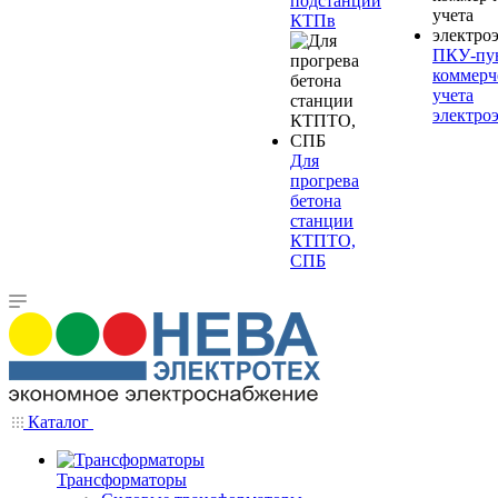
подстанции
КТПв
ПКУ-пу
коммерч
учета
электро
Для
прогрева
бетона
станции
КТПТО,
СПБ
Каталог
Трансформаторы