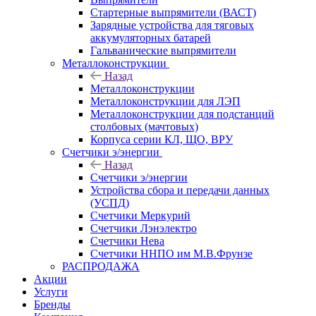
Стартерные выпрямители (ВАСТ)
Зарядные устройства для тяговых
аккумуляторных батарей
Гальванические выпрямители
Металлоконструкции
Назад
Металлоконструкции
Металлоконструкции для ЛЭП
Металлоконструкции для подстанций
столбовых (мачтовых)
Корпуса серии КЛ, ЩО, ВРУ
Счетчики э/энергии
Назад
Счетчики э/энергии
Устройства сбора и передачи данных
(УСПД)
Счетчики Меркурий
Счетчики Лэнэлектро
Счетчики Нева
Счетчики ННПО им М.В.Фрунзе
РАСПРОДАЖА
Акции
Услуги
Бренды