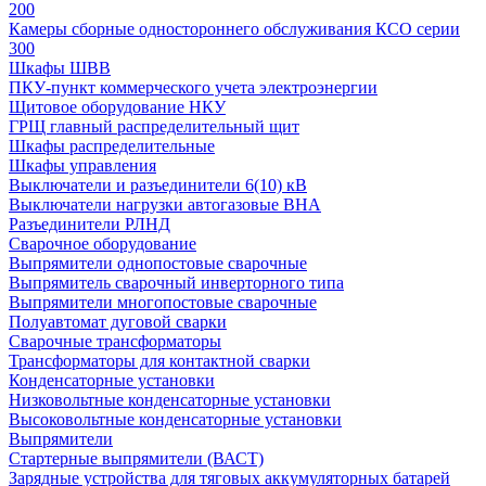
200
Камеры сборные одностороннего обслуживания КСО серии
300
Шкафы ШВВ
ПКУ-пункт коммерческого учета электроэнергии
Щитовое оборудование НКУ
ГРЩ главный распределительный щит
Шкафы распределительные
Шкафы управления
Выключатели и разъединители 6(10) кВ
Выключатели нагрузки автогазовые ВНА
Разъединители РЛНД
Сварочное оборудование
Выпрямители однопостовые сварочные
Выпрямитель сварочный инверторного типа
Выпрямители многопостовые сварочные
Полуавтомат дуговой сварки
Сварочные трансформаторы
Трансформаторы для контактной сварки
Конденсаторные установки
Низковольтные конденсаторные установки
Высоковольтные конденсаторные установки
Выпрямители
Стартерные выпрямители (ВАСТ)
Зарядные устройства для тяговых аккумуляторных батарей