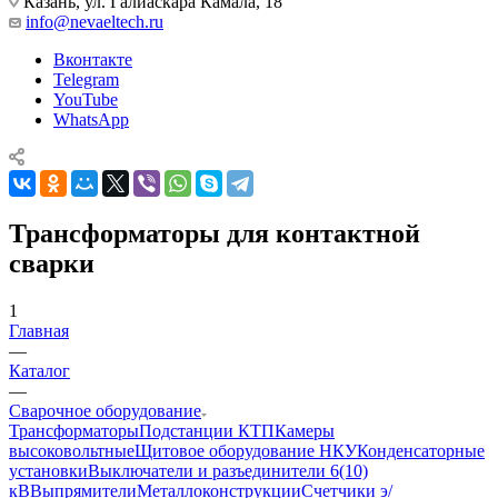
Казань, ул. Галиаскара Камала, 18
info@nevaeltech.ru
Вконтакте
Telegram
YouTube
WhatsApp
Трансформаторы для контактной
сварки
1
Главная
—
Каталог
—
Сварочное оборудование
Трансформаторы
Подстанции КТП
Камеры
высоковольтные
Щитовое оборудование НКУ
Конденсаторные
установки
Выключатели и разъединители 6(10)
кВ
Выпрямители
Металлоконструкции
Счетчики э/