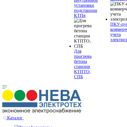
Внутренней
установки
подстанции
КТПв
ПКУ-пу
коммерч
учета
электро
Для
прогрева
бетона
станции
КТПТО,
СПБ
Каталог