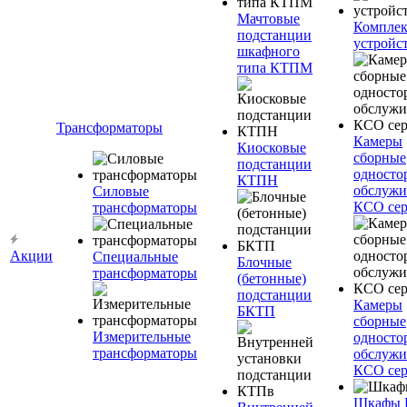
Мачтовые
Компле
подстанции
устройс
шкафного
типа КТПМ
Трансформаторы
Камеры
Киосковые
сборные
подстанции
односто
КТПН
обслужи
Силовые
КСО сер
трансформаторы
Акции
Специальные
Блочные
трансформаторы
(бетонные)
подстанции
Камеры
БКТП
сборные
Измерительные
односто
трансформаторы
обслужи
КСО сер
Шкафы