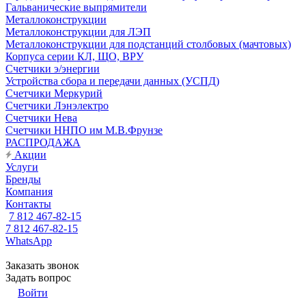
Гальванические выпрямители
Металлоконструкции
Металлоконструкции для ЛЭП
Металлоконструкции для подстанций столбовых (мачтовых)
Корпуса серии КЛ, ЩО, ВРУ
Счетчики э/энергии
Устройства сбора и передачи данных (УСПД)
Счетчики Меркурий
Счетчики Лэнэлектро
Счетчики Нева
Счетчики ННПО им М.В.Фрунзе
РАСПРОДАЖА
Акции
Услуги
Бренды
Компания
Контакты
7 812 467-82-15
7 812 467-82-15
WhatsApp
Заказать звонок
Задать вопрос
Войти