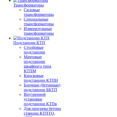
Трансформаторы
Силовые
трансформаторы
Специальные
трансформаторы
Измерительные
трансформаторы
Подстанции КТП
Столбовые
подстанции
Мачтовые
подстанции
шкафного типа
КТПМ
Киосковые
подстанции КТПН
Блочные (бетонные)
подстанции БКТП
Внутренней
установки
подстанции КТПв
Для прогрева бетона
станции КТПТО,