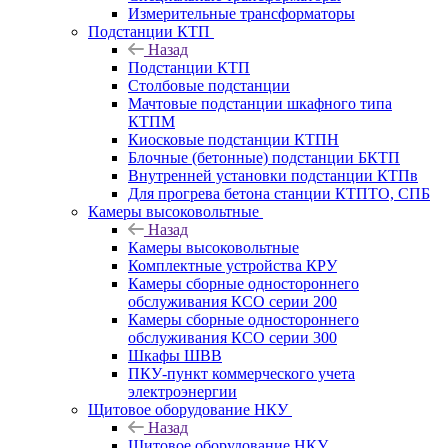
Измерительные трансформаторы
Подстанции КТП
Назад
Подстанции КТП
Столбовые подстанции
Мачтовые подстанции шкафного типа
КТПМ
Киосковые подстанции КТПН
Блочные (бетонные) подстанции БКТП
Внутренней установки подстанции КТПв
Для прогрева бетона станции КТПТО, СПБ
Камеры высоковольтные
Назад
Камеры высоковольтные
Комплектные устройства КРУ
Камеры сборные одностороннего
обслуживания КСО серии 200
Камеры сборные одностороннего
обслуживания КСО серии 300
Шкафы ШВВ
ПКУ-пункт коммерческого учета
электроэнергии
Щитовое оборудование НКУ
Назад
Щитовое оборудование НКУ