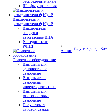
распределительные
Шкафы управления
Выключатели и
разъединители 6(10) кВ
Выключатели
нагрузки
автогазовые ВНА
Разъединители
РЛНД
Услуги
Бренды
Компа
Акции
Сварочное оборудование
Выпрямители
однопостовые
сварочные
Выпрямитель
сварочный
инверторного типа
Выпрямители
многопостовые
сварочные
Полуавтомат
дуговой сварки