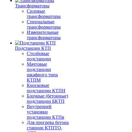
Трансформаторы
Силовые
трансформаторы
Специальные
трансформаторы
Измерительные
трансформаторы
Подстанции КТП
Столбовые
подстанции
Мачтовые
подстанции
шкафного типа
КТПМ
Киосковые
подстанции КТПН
Блочные (бетонные)
подстанции БКТП
Внутренней
установки
подстанции КТПв
Для прогрева бетона
станции КТПТО,