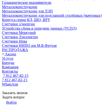
Гальванические выпрямители
Металлоконструкции
Металлоконструкции для ЛЭП
Металлоконструкции для подстанций столбовых (мачтовых)
Корпуса серии КЛ, ЩО, ВРУ
Счетчики э/энергии
Устройства сбора и передачи данных (УСПД)
Счетчики Меркурий
Счетчики Лэнэлектро
Счетчики Нева
Счетчики ННПО им М.В.Фрунзе
РАСПРОДАЖА
Акции
Услуги
Бренды
Компания
Контакты
7 812 467-82-15
7 812 467-82-15
WhatsApp
Заказать звонок
Задать вопрос
Войти