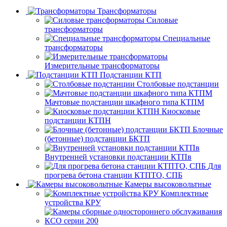
Трансформаторы
Силовые
трансформаторы
Специальные
трансформаторы
Измерительные трансформаторы
Подстанции КТП
Столбовые подстанции
Мачтовые подстанции шкафного типа КТПМ
Киосковые
подстанции КТПН
Блочные
(бетонные) подстанции БКТП
Внутренней установки подстанции КТПв
Для
прогрева бетона станции КТПТО, СПБ
Камеры высоковольтные
Комплектные
устройства КРУ