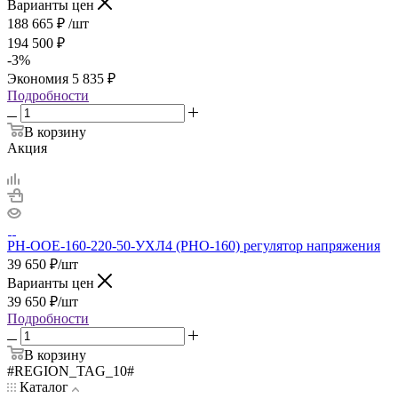
Варианты цен
188 665
₽
/шт
194 500
₽
-
3
%
Экономия
5 835
₽
Подробности
В корзину
Акция
РН-ООЕ-160-220-50-УХЛ4 (РНО-160) регулятор напряжения
39 650
₽
/шт
Варианты цен
39 650
₽
/шт
Подробности
В корзину
#REGION_TAG_10#
Каталог