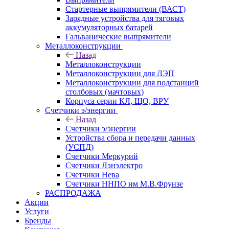
Стартерные выпрямители (ВАСТ)
Зарядные устройства для тяговых
аккумуляторных батарей
Гальванические выпрямители
Металлоконструкции
Назад
Металлоконструкции
Металлоконструкции для ЛЭП
Металлоконструкции для подстанций
столбовых (мачтовых)
Корпуса серии КЛ, ЩО, ВРУ
Счетчики э/энергии
Назад
Счетчики э/энергии
Устройства сбора и передачи данных
(УСПД)
Счетчики Меркурий
Счетчики Лэнэлектро
Счетчики Нева
Счетчики ННПО им М.В.Фрунзе
РАСПРОДАЖА
Акции
Услуги
Бренды