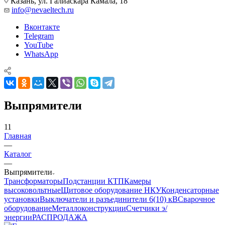
Казань, ул. Галиаскара Камала, 18
info@nevaeltech.ru
Вконтакте
Telegram
YouTube
WhatsApp
Выпрямители
11
Главная
—
Каталог
—
Выпрямители
Трансформаторы
Подстанции КТП
Камеры
высоковольтные
Щитовое оборудование НКУ
Конденсаторные
установки
Выключатели и разъединители 6(10) кВ
Сварочное
оборудование
Металлоконструкции
Счетчики э/
энергии
РАСПРОДАЖА