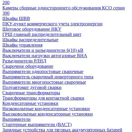
200
Камеры сборные одностороннего обслуживания КСО серии
300
Шкафы ШВВ
ПКУ-пункт коммерческого учета электроэнергии
Щитовое оборудование НКУ
ГРЩ главный распределительный щит
Шкафы распределительные
Шкафы управления
Выключатели и разъединители 6(10) кВ
Выключатели нагрузки автогазовые ВНА
Разъединители РЛНД
Сварочное оборудование
Выпрямители однопостовые сварочные
Выпрямитель сварочный инверторного типа
Выпрямители многопостовые сварочные
Полуавтомат дуговой сварки
Сварочные трансформаторы
Трансформаторы для контактной сварки
Конденсаторные установки
Низковольтные конденсаторные установки
Высоковольтные конденсаторные установки
Выпрямители
Стартерные выпрямители (ВАСТ)
Зарядные устройства для тяговых аккумуляторных батарей