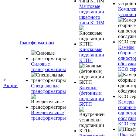
Мачтовые
Компле
подстанции
устройс
шкафного
типа КТПМ
Трансформаторы
Камеры
Киосковые
сборные
подстанции
односто
КТПН
обслужи
Силовые
КСО сер
трансформаторы
Акции
Специальные
Блочные
трансформаторы
(бетонные)
подстанции
Камеры
БКТП
сборные
Измерительные
односто
трансформаторы
обслужи
КСО сер
Шкафы