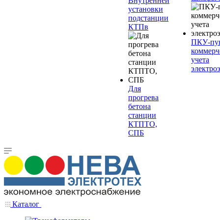
Внутренней
установки
подстанции
КТПв
ПКУ-пу
коммерч
учета
электро
Для
прогрева
бетона
станции
КТПТО,
СПБ
Каталог