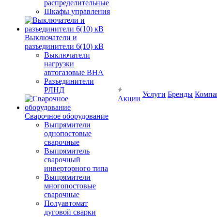
распределительные
Шкафы управления
Выключатели и
разъединители 6(10) кВ
Выключатели
нагрузки
автогазовые ВНА
Разъединители
РЛНД
Услуги
Бренды
Компа
Акции
Сварочное оборудование
Выпрямители
однопостовые
сварочные
Выпрямитель
сварочный
инверторного типа
Выпрямители
многопостовые
сварочные
Полуавтомат
дуговой сварки