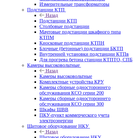
Измерительные трансформаторы
Подстанции КТП
Назад
Подстанции КТП
Столбовые подстанции
Мачтовые подстанции шкафного типа
КТПМ
Киосковые подстанции КТПН
Блочные (бетонные) подстанции БКТП
Внутренней установки подстанции КТПв
Для прогрева бетона станции КТПТО, СПБ
Камеры высоковольтные
Назад
Камеры высоковольтные
Комплектные устройства КРУ
Камеры сборные одностороннего
обслуживания КСО серии 200
Камеры сборные одностороннего
обслуживания КСО серии 300
Шкафы ШВВ
ПКУ-пункт коммерческого учета
электроэнергии
Щитовое оборудование НКУ
Назад
Щитовое оборудование НКУ