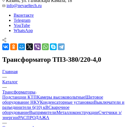
Казань, ул. Галиаскара Камала, 18
info@nevaeltech.ru
Вконтакте
Telegram
YouTube
WhatsApp
Трансформатор ТП3-380/220-4,0
Главная
—
Каталог
—
Трансформаторы
Подстанции КТП
Камеры высоковольтные
Щитовое
оборудование НКУ
Конденсаторные установки
Выключатели и
разъединители 6(10) кВ
Сварочное
оборудование
Выпрямители
Металлоконструкции
Счетчики э/
энергии
РАСПРОДАЖА
—