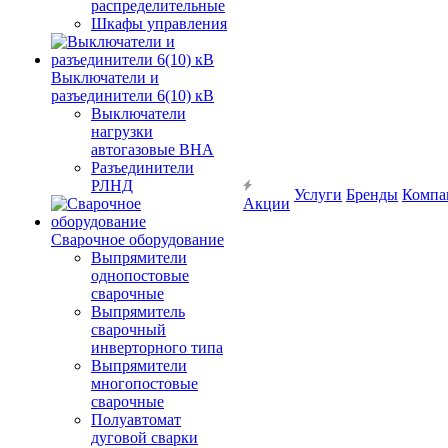
распределительные
Шкафы управления
Выключатели и
разъединители 6(10) кВ
Выключатели
нагрузки
автогазовые ВНА
Разъединители
РЛНД
Услуги
Бренды
Компа
Акции
Сварочное оборудование
Выпрямители
однопостовые
сварочные
Выпрямитель
сварочный
инверторного типа
Выпрямители
многопостовые
сварочные
Полуавтомат
дуговой сварки