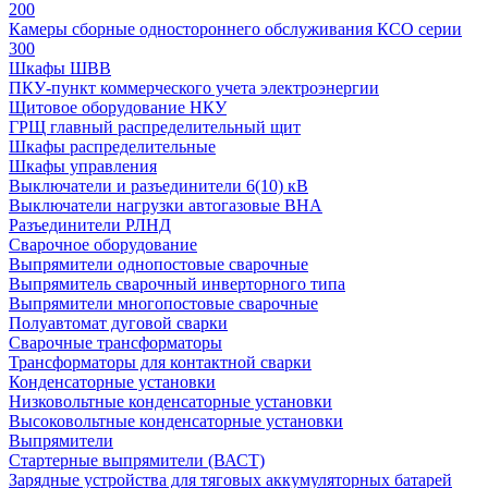
200
Камеры сборные одностороннего обслуживания КСО серии
300
Шкафы ШВВ
ПКУ-пункт коммерческого учета электроэнергии
Щитовое оборудование НКУ
ГРЩ главный распределительный щит
Шкафы распределительные
Шкафы управления
Выключатели и разъединители 6(10) кВ
Выключатели нагрузки автогазовые ВНА
Разъединители РЛНД
Сварочное оборудование
Выпрямители однопостовые сварочные
Выпрямитель сварочный инверторного типа
Выпрямители многопостовые сварочные
Полуавтомат дуговой сварки
Сварочные трансформаторы
Трансформаторы для контактной сварки
Конденсаторные установки
Низковольтные конденсаторные установки
Высоковольтные конденсаторные установки
Выпрямители
Стартерные выпрямители (ВАСТ)
Зарядные устройства для тяговых аккумуляторных батарей