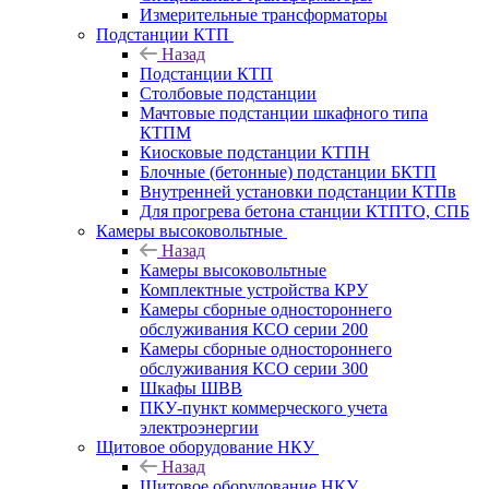
Измерительные трансформаторы
Подстанции КТП
Назад
Подстанции КТП
Столбовые подстанции
Мачтовые подстанции шкафного типа
КТПМ
Киосковые подстанции КТПН
Блочные (бетонные) подстанции БКТП
Внутренней установки подстанции КТПв
Для прогрева бетона станции КТПТО, СПБ
Камеры высоковольтные
Назад
Камеры высоковольтные
Комплектные устройства КРУ
Камеры сборные одностороннего
обслуживания КСО серии 200
Камеры сборные одностороннего
обслуживания КСО серии 300
Шкафы ШВВ
ПКУ-пункт коммерческого учета
электроэнергии
Щитовое оборудование НКУ
Назад
Щитовое оборудование НКУ