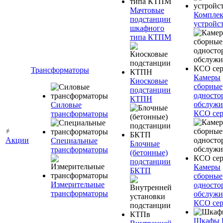
Мачтовые
Компле
подстанции
устройс
шкафного
типа КТПМ
Трансформаторы
Камеры
Киосковые
сборные
подстанции
односто
КТПН
обслужи
Силовые
КСО сер
трансформаторы
Акции
Специальные
Блочные
трансформаторы
(бетонные)
подстанции
Камеры
БКТП
сборные
Измерительные
односто
трансформаторы
обслужи
КСО сер
Шкафы