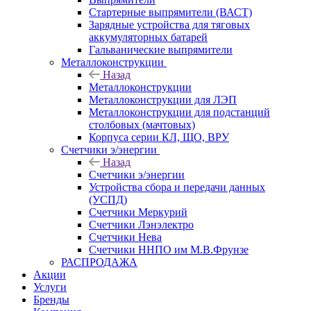
Стартерные выпрямители (ВАСТ)
Зарядные устройства для тяговых
аккумуляторных батарей
Гальванические выпрямители
Металлоконструкции
Назад
Металлоконструкции
Металлоконструкции для ЛЭП
Металлоконструкции для подстанций
столбовых (мачтовых)
Корпуса серии КЛ, ЩО, ВРУ
Счетчики э/энергии
Назад
Счетчики э/энергии
Устройства сбора и передачи данных
(УСПД)
Счетчики Меркурий
Счетчики Лэнэлектро
Счетчики Нева
Счетчики ННПО им М.В.Фрунзе
РАСПРОДАЖА
Акции
Услуги
Бренды