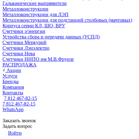
Гальванические выпрямители
Металлоконструкции
Металлоконструкции для ЛЭП
Металлоконструкции для подстанций столбовых (мачтовых)
Корпуса серии КЛ, ЩО, ВРУ
Счетчики э/энергии
Устройства сбора и передачи данных (УСПД)
Счетчики Меркурий
Счетчики Лэнэлектро
Счетчики Нева
Счетчики ННПО им М.В.Фрунзе
РАСПРОДАЖА
Акции
Услуги
Бренды
Компания
Контакты
7 812 467-82-15
7 812 467-82-15
WhatsApp
Заказать звонок
Задать вопрос
Войти