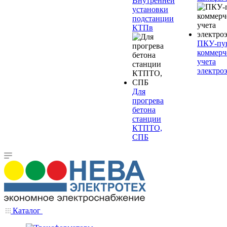
Внутренней
установки
подстанции
КТПв
ПКУ-пу
коммерч
учета
электро
Для
прогрева
бетона
станции
КТПТО,
СПБ
Каталог