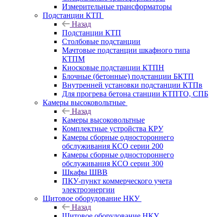
Измерительные трансформаторы
Подстанции КТП
Назад
Подстанции КТП
Столбовые подстанции
Мачтовые подстанции шкафного типа
КТПМ
Киосковые подстанции КТПН
Блочные (бетонные) подстанции БКТП
Внутренней установки подстанции КТПв
Для прогрева бетона станции КТПТО, СПБ
Камеры высоковольтные
Назад
Камеры высоковольтные
Комплектные устройства КРУ
Камеры сборные одностороннего
обслуживания КСО серии 200
Камеры сборные одностороннего
обслуживания КСО серии 300
Шкафы ШВВ
ПКУ-пункт коммерческого учета
электроэнергии
Щитовое оборудование НКУ
Назад
Щитовое оборудование НКУ