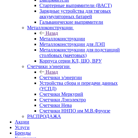
Стартерные выпрямители (ВАСТ)
Зарядные устройства для тяговых
аккумуляторных батарей
Гальванические выпрямители
Металлоконструкции
Назад
Металлоконструкции
Металлоконструкции для ЛЭП
Металлоконструкции для подстанций
столбовых (мачтовых)
Корпуса серии КЛ, ЩО, ВРУ
Счетчики э/энергии
Назад
Счетчики э/энергии
Устройства сбора и передачи данных
(УСПД)
Счетчики Меркурий
Счетчики Лэнэлектро
Счетчики Нева
Счетчики ННПО им М.В.Фрунзе
РАСПРОДАЖА
Акции
Услуги
Бренды