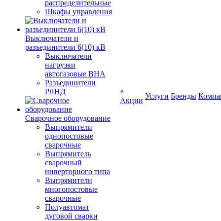
распределительные
Шкафы управления
Выключатели и
разъединители 6(10) кВ
Выключатели
нагрузки
автогазовые ВНА
Разъединители
РЛНД
Услуги
Бренды
Компа
Акции
Сварочное оборудование
Выпрямители
однопостовые
сварочные
Выпрямитель
сварочный
инверторного типа
Выпрямители
многопостовые
сварочные
Полуавтомат
дуговой сварки