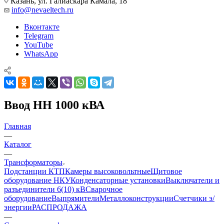
Казань, ул. Галиаскара Камала, 18
info@nevaeltech.ru
Вконтакте
Telegram
YouTube
WhatsApp
Ввод НН 1000 кВА
Главная
—
Каталог
—
Трансформаторы
Подстанции КТП
Камеры высоковольтные
Щитовое
оборудование НКУ
Конденсаторные установки
Выключатели и
разъединители 6(10) кВ
Сварочное
оборудование
Выпрямители
Металлоконструкции
Счетчики э/
энергии
РАСПРОДАЖА
—