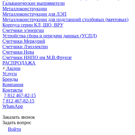
Гальванические выпрямители
Металлоконструкции
Металлоконструкции для ЛЭП
Металлоконструкции для подстанций столбовых (мачтовых)
Корпуса серии КЛ, ЩО, ВРУ
Счетчики э/энергии
Устройства сбора и передачи данных (УСПД)
Счетчики Меркурий
Счетчики Лэнэлектро
Счетчики Нева
Счетчики ННПО им М.В.Фрунзе
РАСПРОДАЖА
Акции
Услуги
Бренды
Компания
Контакты
7 812 467-82-15
7 812 467-82-15
WhatsApp
Заказать звонок
Задать вопрос
Войти