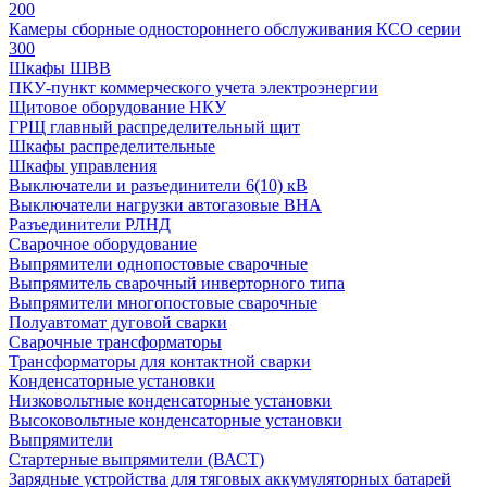
200
Камеры сборные одностороннего обслуживания КСО серии
300
Шкафы ШВВ
ПКУ-пункт коммерческого учета электроэнергии
Щитовое оборудование НКУ
ГРЩ главный распределительный щит
Шкафы распределительные
Шкафы управления
Выключатели и разъединители 6(10) кВ
Выключатели нагрузки автогазовые ВНА
Разъединители РЛНД
Сварочное оборудование
Выпрямители однопостовые сварочные
Выпрямитель сварочный инверторного типа
Выпрямители многопостовые сварочные
Полуавтомат дуговой сварки
Сварочные трансформаторы
Трансформаторы для контактной сварки
Конденсаторные установки
Низковольтные конденсаторные установки
Высоковольтные конденсаторные установки
Выпрямители
Стартерные выпрямители (ВАСТ)
Зарядные устройства для тяговых аккумуляторных батарей