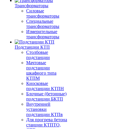
Трансформаторы
Силовые
трансформаторы
Специальные
трансформаторы
Измерительные
трансформаторы
Подстанции КТП
Столбовые
подстанции
Мачтовые
подстанции
шкафного типа
КТПМ
Киосковые
подстанции КТПН
Блочные (бетонные)
подстанции БКТП
Внутренней
установки
подстанции КТПв
Для прогрева бетона
станции КТПТО,