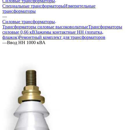
Силовые трансформаторы
Специальные трансформаторы
Измерительные
трансформаторы
—
Силовые трансформаторы
Трансформаторы силовые высоковольтные
Трансформаторы
силовые 0,66 кВ
Зажимы контактные НН (лопатка,
флажок)
Ремонтный комплект для трансформаторов
—
Ввод НН 1000 кВА