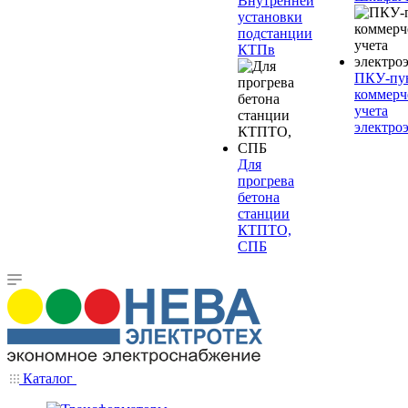
Внутренней
установки
подстанции
КТПв
ПКУ-пу
коммерч
учета
электро
Для
прогрева
бетона
станции
КТПТО,
СПБ
Каталог